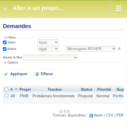
Aller à un projet...
Demandes
Filtres
Statut
Auteur
Ajouter le filtre
Options
Appliquer
Effacer
#
Projet
Tracker
Statut
Priorité
Sujet
48
PMB
Problèmes fonctionnels
Proposé
Normal
Portfoli
(1-1/1)
Formats disponibles :
Atom
CSV
PDF