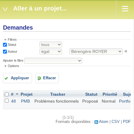
Aller à un projet...
Demandes
Filtres
Statut
Auteur
Ajouter le filtre
Options
Appliquer
Effacer
#
Projet
Tracker
Statut
Priorité
Sujet
48
PMB
Problèmes fonctionnels
Proposé
Normal
Portfoli
(1-1/1)
Formats disponibles :
Atom
CSV
PDF