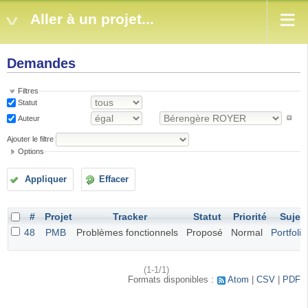
Aller à un projet...
Demandes
Filtres
Statut
Auteur
Ajouter le filtre
Options
Appliquer
Effacer
#
Projet
Tracker
Statut
Priorité
Sujet
48
PMB
Problèmes fonctionnels
Proposé
Normal
Portfolio
(1-1/1)
Formats disponibles :
Atom
CSV
PDF