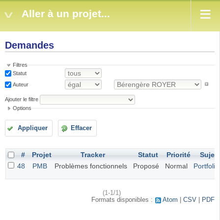
Aller à un projet...
Demandes
Filtres
Statut
Auteur
Ajouter le filtre
Options
Appliquer
Effacer
#
Projet
Tracker
Statut
Priorité
Sujet
48
PMB
Problèmes fonctionnels
Proposé
Normal
Portfolio
(1-1/1)
Formats disponibles :
Atom
CSV
PDF