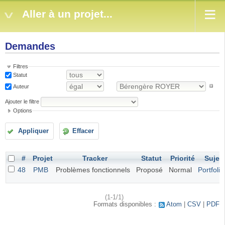
Aller à un projet...
Demandes
Filtres
Statut
Auteur
Ajouter le filtre
Options
Appliquer
Effacer
#
Projet
Tracker
Statut
Priorité
Sujet
48
PMB
Problèmes fonctionnels
Proposé
Normal
Portfolio
(1-1/1)
Formats disponibles :
Atom
CSV
PDF