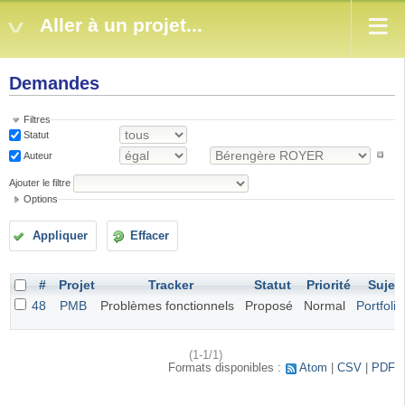
Aller à un projet...
Demandes
Filtres
Statut
Auteur
Ajouter le filtre
Options
Appliquer
Effacer
#
Projet
Tracker
Statut
Priorité
Sujet
48
PMB
Problèmes fonctionnels
Proposé
Normal
Portfolio
(1-1/1)
Formats disponibles :
Atom
CSV
PDF