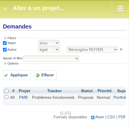
Aller à un projet...
Demandes
Filtres
Statut
Auteur
Ajouter le filtre
Options
Appliquer
Effacer
#
Projet
Tracker
Statut
Priorité
Sujet
48
PMB
Problèmes fonctionnels
Proposé
Normal
Portfolio
(1-1/1)
Formats disponibles :
Atom
CSV
PDF