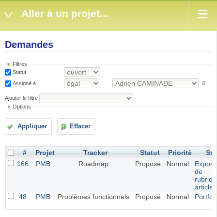
Aller à un projet...
Demandes
Filtres
Statut
Assigné à
Ajouter le filtre
Options
Appliquer
Effacer
#
Projet
Tracker
Statut
Priorité
Suj
166
PMB
Roadmap
Proposé
Normal
Exporta
de
rubriqu
article
48
PMB
Problèmes fonctionnels
Proposé
Normal
Portfol