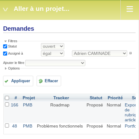
Aller à un projet...
Demandes
Filtres
Statut
Assigné à
Ajouter le filtre
Options
Appliquer
Effacer
#
Projet
Tracker
Statut
Priorité
Suj
166
PMB
Roadmap
Proposé
Normal
Exporta
de
rubriqu
article
48
PMB
Problèmes fonctionnels
Proposé
Normal
Portfol