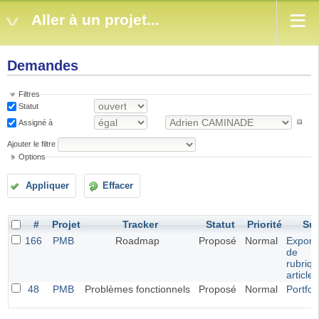
Aller à un projet...
Demandes
Filtres
Statut
Assigné à
Ajouter le filtre
Options
Appliquer
Effacer
#
Projet
Tracker
Statut
Priorité
Suj
166
PMB
Roadmap
Proposé
Normal
Exporta
de
rubriqu
article
48
PMB
Problèmes fonctionnels
Proposé
Normal
Portfol