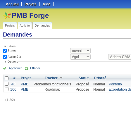
Accueil
Projets
Aide
PMB Forge
Projets
Activité
Demandes
Demandes
Filtres
Statut
Assigné à
Options
Appliquer
Effacer
#
Projet
Tracker
Statut
Priorité
48
PMB
Problèmes fonctionnels
Proposé
Normal
Portfolio
166
PMB
Roadmap
Proposé
Normal
Exportation de
(1-2/2)