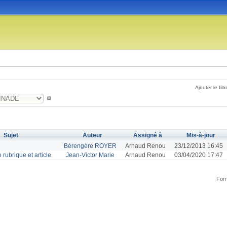
Ajouter le filtr
Sujet
Auteur
Assigné à
Mis-à-jour
Bérengère ROYER
Arnaud Renou
23/12/2013 16:45
 rubrique et article
Jean-Victor Marie
Arnaud Renou
03/04/2020 17:47
Form