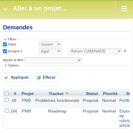
Aller à un projet...
Demandes
Filtres
Statut
Assigné à
Ajouter le filtre
Options
Appliquer
Effacer
#
Projet
Tracker
Statut
Priorité
Suj
48
PMB
Problèmes fonctionnels
Proposé
Normal
Portfol
166
PMB
Roadmap
Proposé
Normal
Exporta
de
rubriqu
article