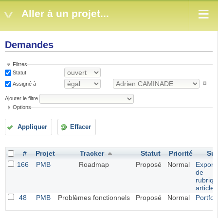
Aller à un projet...
Demandes
Filtres
Statut
Assigné à
Ajouter le filtre
Options
Appliquer
Effacer
#
Projet
Tracker
Statut
Priorité
Suj
166
PMB
Roadmap
Proposé
Normal
Exporta
de
rubriqu
article
48
PMB
Problèmes fonctionnels
Proposé
Normal
Portfol