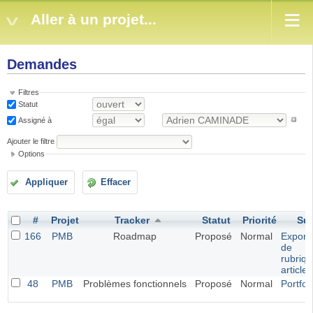
Aller à un projet...
Demandes
Filtres
Statut
Assigné à
Ajouter le filtre
Options
Appliquer
Effacer
#
Projet
Tracker
Statut
Priorité
Suj
166
PMB
Roadmap
Proposé
Normal
Exporta
de
rubriqu
article
48
PMB
Problèmes fonctionnels
Proposé
Normal
Portfol