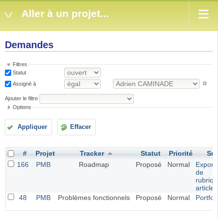
Aller à un projet...
Demandes
Filtres
Statut
Assigné à
Ajouter le filtre
Options
Appliquer
Effacer
#
Projet
Tracker
Statut
Priorité
Suj
166
PMB
Roadmap
Proposé
Normal
Exporta
de
rubriqu
article
48
PMB
Problèmes fonctionnels
Proposé
Normal
Portfol