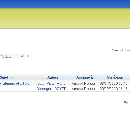
Ajouter le filtr
Sujet
Auteur
Assigné à
Mis-à-jour
 rubrique et article
Jean-Victor Marie
Arnaud Renou
03/04/2020 17:47
Bérengère ROYER
Arnaud Renou
23/12/2013 16:45
Form