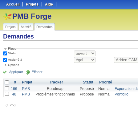
Accueil
Projets
Aide
PMB Forge
Projets
Activité
Demandes
Demandes
Filtres
Statut
Assigné à
Options
Appliquer
Effacer
#
Projet
Tracker
Statut
Priorité
166
PMB
Roadmap
Proposé
Normal
Exportation de
48
PMB
Problèmes fonctionnels
Proposé
Normal
Portfolio
(1-2/2)