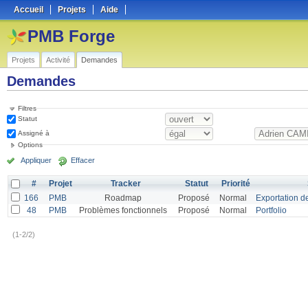
Accueil
Projets
Aide
PMB Forge
Projets
Activité
Demandes
Demandes
Filtres
Statut
Assigné à
Options
Appliquer
Effacer
#
Projet
Tracker
Statut
Priorité
166
PMB
Roadmap
Proposé
Normal
Exportation de
48
PMB
Problèmes fonctionnels
Proposé
Normal
Portfolio
(1-2/2)