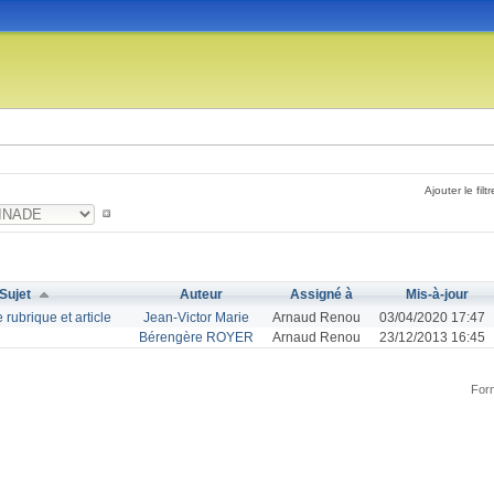
Ajouter le filtr
Sujet
Auteur
Assigné à
Mis-à-jour
 rubrique et article
Jean-Victor Marie
Arnaud Renou
03/04/2020 17:47
Bérengère ROYER
Arnaud Renou
23/12/2013 16:45
Form