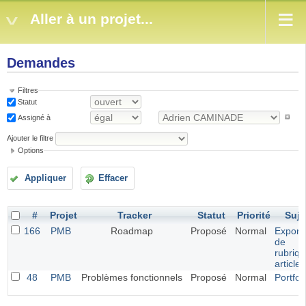
Aller à un projet...
Demandes
Filtres
Statut
Assigné à
Ajouter le filtre
Options
Appliquer
Effacer
#
Projet
Tracker
Statut
Priorité
Suje
166
PMB
Roadmap
Proposé
Normal
Exporta
de
rubriqu
article
48
PMB
Problèmes fonctionnels
Proposé
Normal
Portfol