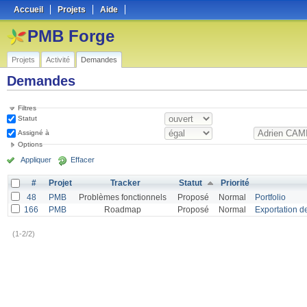
Accueil
Projets
Aide
PMB Forge
Projets
Activité
Demandes
Demandes
Filtres
Statut
Assigné à
Options
Appliquer
Effacer
#
Projet
Tracker
Statut
Priorité
48
PMB
Problèmes fonctionnels
Proposé
Normal
Portfolio
166
PMB
Roadmap
Proposé
Normal
Exportation de
(1-2/2)