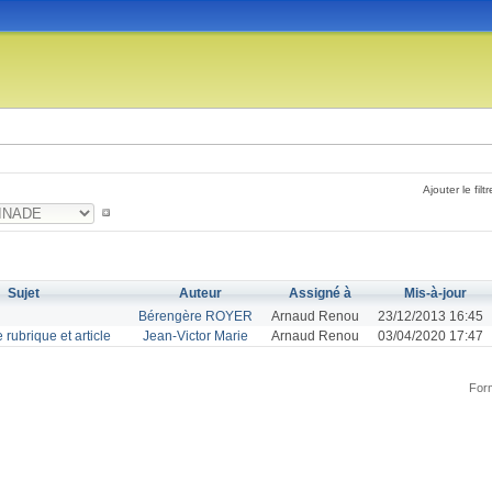
Ajouter le filtr
Sujet
Auteur
Assigné à
Mis-à-jour
Bérengère ROYER
Arnaud Renou
23/12/2013 16:45
 rubrique et article
Jean-Victor Marie
Arnaud Renou
03/04/2020 17:47
Form