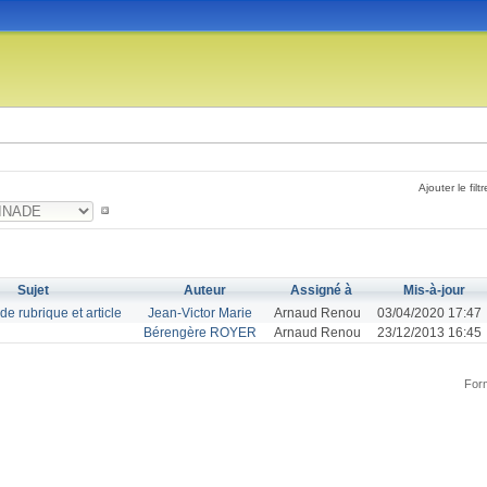
Ajouter le filtr
Sujet
Auteur
Assigné à
Mis-à-jour
de rubrique et article
Jean-Victor Marie
Arnaud Renou
03/04/2020 17:47
Bérengère ROYER
Arnaud Renou
23/12/2013 16:45
Form