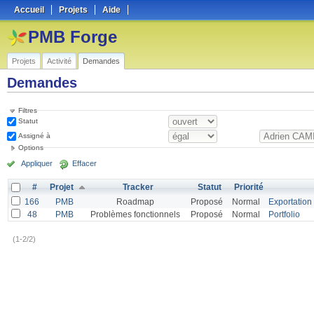
Accueil
Projets
Aide
PMB Forge
Projets
Activité
Demandes
Demandes
Filtres
Statut
Assigné à
Options
Appliquer
Effacer
#
Projet
Tracker
Statut
Priorité
166
PMB
Roadmap
Proposé
Normal
Exportation 
48
PMB
Problèmes fonctionnels
Proposé
Normal
Portfolio
(1-2/2)