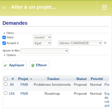
Aller à un projet...
Demandes
Filtres
Statut
Assigné à
Ajouter le filtre
Options
Appliquer
Effacer
#
Projet
Tracker
Statut
Priorité
S
48
PMB
Problèmes fonctionnels
Proposé
Normal
Portf
166
PMB
Roadmap
Proposé
Normal
Expo
de
rubr
artic