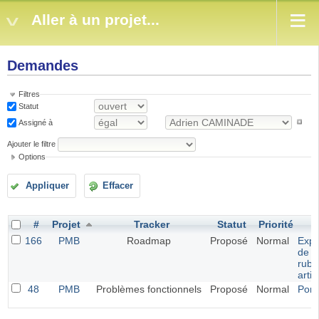
Aller à un projet...
Demandes
Filtres
Statut
Assigné à
Ajouter le filtre
Options
Appliquer
Effacer
#
Projet
Tracker
Statut
Priorité
S
166
PMB
Roadmap
Proposé
Normal
Expo
de
rubr
artic
48
PMB
Problèmes fonctionnels
Proposé
Normal
Portf