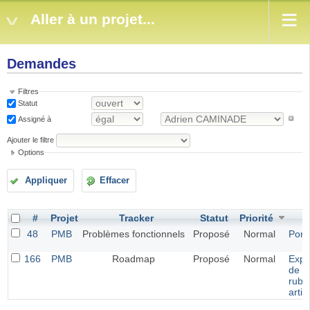
Aller à un projet...
Demandes
Filtres
Statut
Assigné à
Ajouter le filtre
Options
Appliquer
Effacer
#
Projet
Tracker
Statut
Priorité
S
48
PMB
Problèmes fonctionnels
Proposé
Normal
Portf
166
PMB
Roadmap
Proposé
Normal
Expo
de
rubr
artic