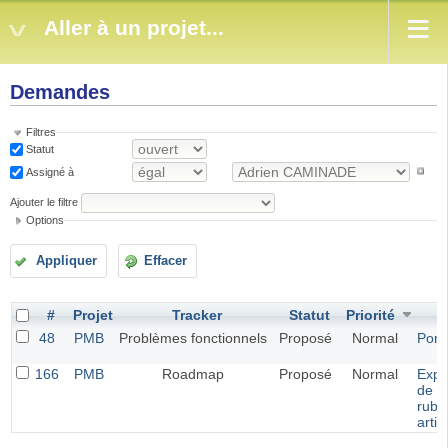
Aller à un projet...
Demandes
Filtres
Statut
Assigné à
Ajouter le filtre
Options
Appliquer
Effacer
#
Projet
Tracker
Statut
Priorité
S
48
PMB
Problèmes fonctionnels
Proposé
Normal
Portf
166
PMB
Roadmap
Proposé
Normal
Expo
de
rubr
artic