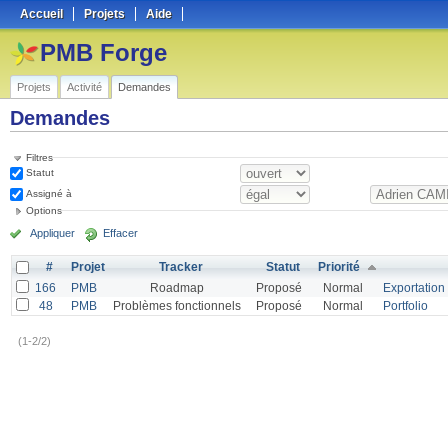
Accueil
Projets
Aide
PMB Forge
Projets
Activité
Demandes
Demandes
Filtres
Statut
Assigné à
Options
Appliquer
Effacer
#
Projet
Tracker
Statut
Priorité
166
PMB
Roadmap
Proposé
Normal
Exportation 
48
PMB
Problèmes fonctionnels
Proposé
Normal
Portfolio
(1-2/2)