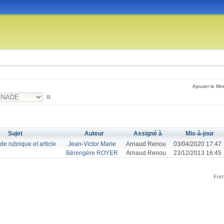
Ajouter le filtr
Sujet
Auteur
Assigné à
Mis-à-jour
de rubrique et article
Jean-Victor Marie
Arnaud Renou
03/04/2020 17:47
Bérengère ROYER
Arnaud Renou
23/12/2013 16:45
Form