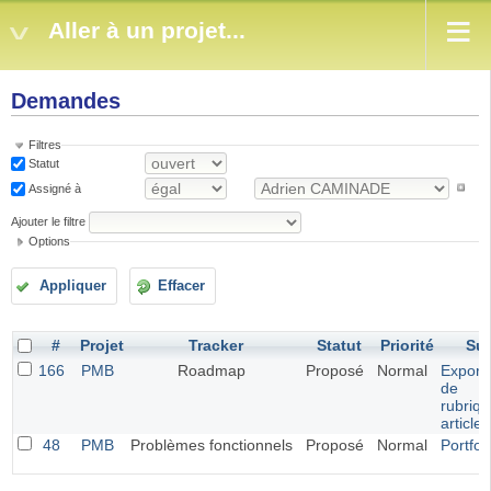
Aller à un projet...
Demandes
Filtres
Statut
Assigné à
Ajouter le filtre
Options
Appliquer
Effacer
#
Projet
Tracker
Statut
Priorité
Suj
166
PMB
Roadmap
Proposé
Normal
Exporta
de
rubriqu
article
48
PMB
Problèmes fonctionnels
Proposé
Normal
Portfol