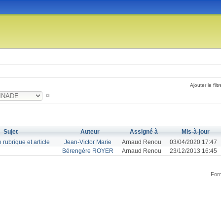
Ajouter le filtr
Sujet
Auteur
Assigné à
Mis-à-jour
 rubrique et article
Jean-Victor Marie
Arnaud Renou
03/04/2020 17:47
Bérengère ROYER
Arnaud Renou
23/12/2013 16:45
Form