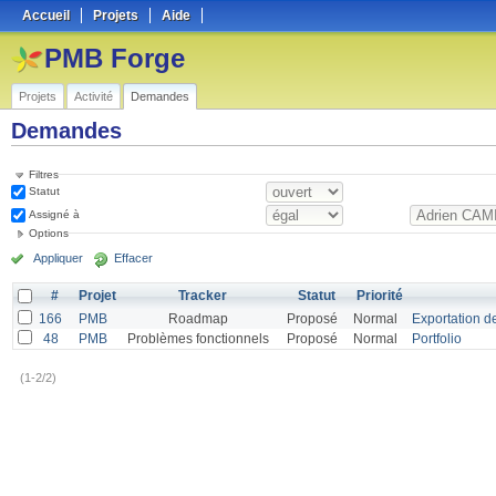
Accueil
Projets
Aide
PMB Forge
Projets
Activité
Demandes
Demandes
Filtres
Statut
Assigné à
Options
Appliquer
Effacer
#
Projet
Tracker
Statut
Priorité
166
PMB
Roadmap
Proposé
Normal
Exportation de
48
PMB
Problèmes fonctionnels
Proposé
Normal
Portfolio
(1-2/2)