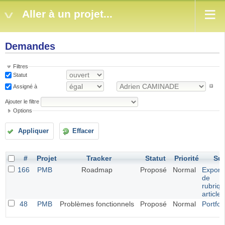
Aller à un projet...
Demandes
Filtres
Statut
Assigné à
Ajouter le filtre
Options
Appliquer
Effacer
#
Projet
Tracker
Statut
Priorité
Suj
166
PMB
Roadmap
Proposé
Normal
Exporta
de
rubriqu
article
48
PMB
Problèmes fonctionnels
Proposé
Normal
Portfol