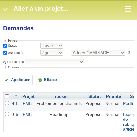
Aller à un projet...
Demandes
Filtres
Statut
Assigné à
Ajouter le filtre
Options
Appliquer
Effacer
#
Projet
Tracker
Statut
Priorité
Suj
48
PMB
Problèmes fonctionnels
Proposé
Normal
Portfol
166
PMB
Roadmap
Proposé
Normal
Exporta
de
rubriqu
article