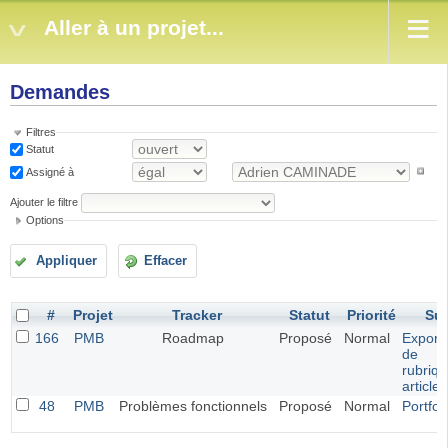
Aller à un projet...
Demandes
Filtres
Statut
Assigné à
Ajouter le filtre
Options
Appliquer
Effacer
#
Projet
Tracker
Statut
Priorité
Suj
166
PMB
Roadmap
Proposé
Normal
Exporta
de
rubriqu
article
48
PMB
Problèmes fonctionnels
Proposé
Normal
Portfol