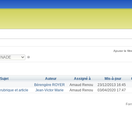
Ajouter le filtr
Sujet
Auteur
Assigné à
Mis-à-jour
Bérengère ROYER
Arnaud Renou
23/12/2013 16:45
rubrique et article
Jean-Victor Marie
Arnaud Renou
03/04/2020 17:47
Form