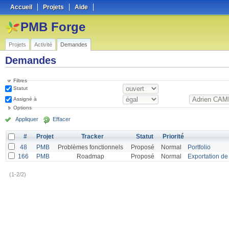
Accueil
Projets
Aide
PMB Forge
Projets
Activité
Demandes
Demandes
Filtres
Statut
Assigné à
Options
Appliquer
Effacer
#
Projet
Tracker
Statut
Priorité
48
PMB
Problèmes fonctionnels
Proposé
Normal
Portfolio
166
PMB
Roadmap
Proposé
Normal
Exportation de 
(1-2/2)