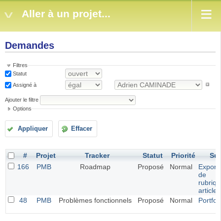
Aller à un projet...
Demandes
Filtres
Statut
Assigné à
Ajouter le filtre
Options
Appliquer
Effacer
#
Projet
Tracker
Statut
Priorité
Suj
166
PMB
Roadmap
Proposé
Normal
Exporta
de
rubriqu
article
48
PMB
Problèmes fonctionnels
Proposé
Normal
Portfol