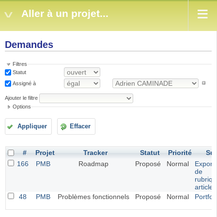
Aller à un projet...
Demandes
Filtres
Statut
Assigné à
Ajouter le filtre
Options
Appliquer
Effacer
#
Projet
Tracker
Statut
Priorité
Suj
166
PMB
Roadmap
Proposé
Normal
Exporta
de
rubriqu
article
48
PMB
Problèmes fonctionnels
Proposé
Normal
Portfol