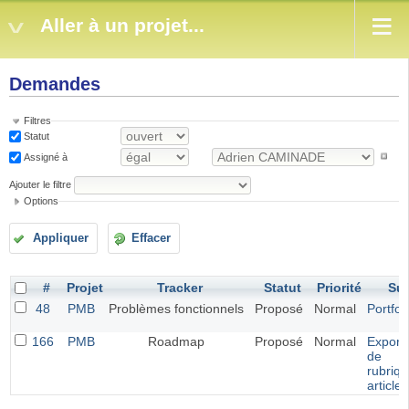
Aller à un projet...
Demandes
Filtres
Statut
Assigné à
Ajouter le filtre
Options
Appliquer
Effacer
#
Projet
Tracker
Statut
Priorité
Suj
48
PMB
Problèmes fonctionnels
Proposé
Normal
Portfol
166
PMB
Roadmap
Proposé
Normal
Exporta
de
rubriqu
article