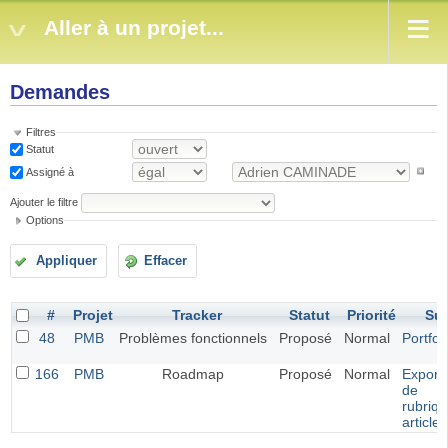
Aller à un projet...
Demandes
Filtres
Statut
Assigné à
Ajouter le filtre
Options
Appliquer
Effacer
#
Projet
Tracker
Statut
Priorité
Suj
48
PMB
Problèmes fonctionnels
Proposé
Normal
Portfol
166
PMB
Roadmap
Proposé
Normal
Exporta
de
rubriqu
article