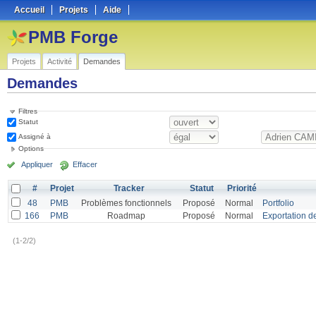
Accueil
Projets
Aide
PMB Forge
Projets
Activité
Demandes
Demandes
Filtres
Statut
Assigné à
Options
Appliquer
Effacer
#
Projet
Tracker
Statut
Priorité
48
PMB
Problèmes fonctionnels
Proposé
Normal
Portfolio
166
PMB
Roadmap
Proposé
Normal
Exportation de
(1-2/2)