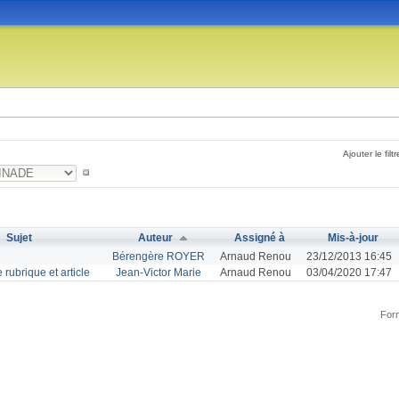
Ajouter le filtr
Sujet
Auteur
Assigné à
Mis-à-jour
Bérengère ROYER
Arnaud Renou
23/12/2013 16:45
 rubrique et article
Jean-Victor Marie
Arnaud Renou
03/04/2020 17:47
Form