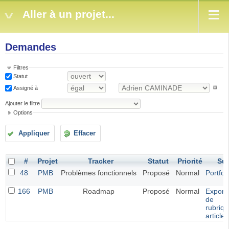
Aller à un projet...
Demandes
Filtres
Statut
Assigné à
Ajouter le filtre
Options
Appliquer
Effacer
#
Projet
Tracker
Statut
Priorité
Suj
48
PMB
Problèmes fonctionnels
Proposé
Normal
Portfol
166
PMB
Roadmap
Proposé
Normal
Exporta
de
rubriqu
article