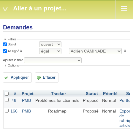
Aller à un projet...
Demandes
Filtres
Statut
Assigné à
Ajouter le filtre
Options
Appliquer
Effacer
#
Projet
Tracker
Statut
Priorité
Suj
48
PMB
Problèmes fonctionnels
Proposé
Normal
Portfol
166
PMB
Roadmap
Proposé
Normal
Exporta
de
rubriqu
article