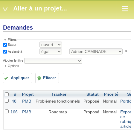
Aller à un projet...
Demandes
Filtres
Statut
Assigné à
Ajouter le filtre
Options
Appliquer
Effacer
#
Projet
Tracker
Statut
Priorité
Suj
48
PMB
Problèmes fonctionnels
Proposé
Normal
Portfol
166
PMB
Roadmap
Proposé
Normal
Exporta
de
rubriqu
article